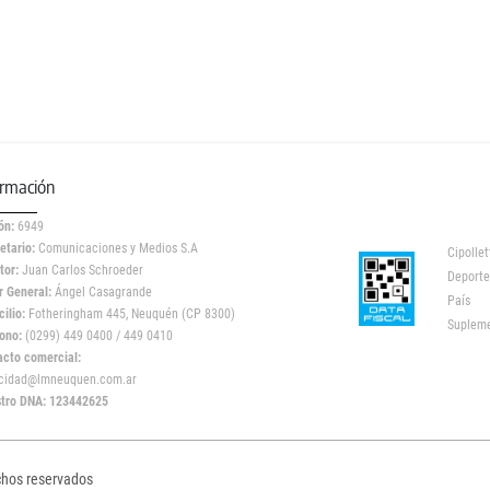
ormación
ón:
6949
etario:
Comunicaciones y Medios S.A
Cipollet
tor:
Juan Carlos Schroeder
Deporte
r General:
Ángel Casagrande
País
ilio:
Fotheringham 445, Neuquén (CP 8300)
Suplem
ono:
(0299) 449 0400 / 449 0410
acto comercial:
icidad@lmneuquen.com.ar
stro DNA: 123442625
chos reservados