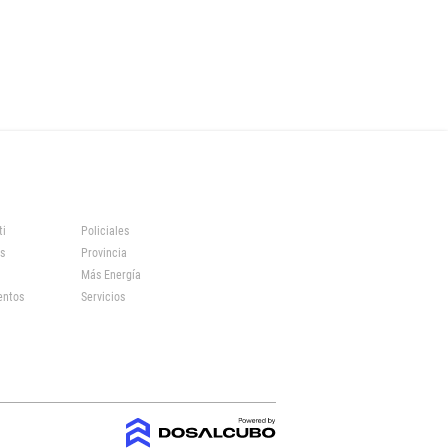
ti
Policiales
s
Provincia
Más Energía
entos
Servicios