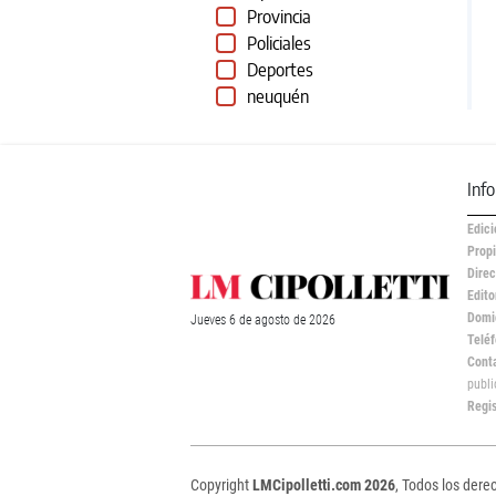
Provincia
Policiales
Deportes
neuquén
Inf
Edici
Propi
Direc
Edito
Domic
Jueves
6 de
agosto
de 2026
Teléf
Cont
publ
Regi
Copyright
LMCipolletti.com 2026
, Todos los dere