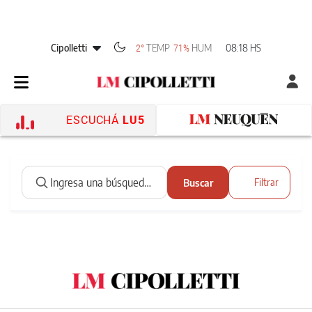
Cipolletti
TEMP
HUM
08:18 HS
2°
71%
ESCUCHÁ
LU5
Buscar
Filtrar