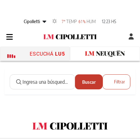
Cipolletti
TEMP
HUM
12:23 HS
7°
61%
ESCUCHÁ
LU5
Buscar
Filtrar