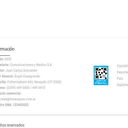
ormación
ón:
6950
etario:
Comunicaciones y Medios S.A
Cipollet
tor:
Juan Carlos Schroeder
Deporte
r General:
Ángel Casagrande
País
ilio:
Fotheringham 445, Neuquén (CP 8300)
Suplem
ono:
(0299) 449 0400 / 449 0410
acto comercial:
icidad@lmneuquen.com.ar
stro DNA: 123442625
chos reservados