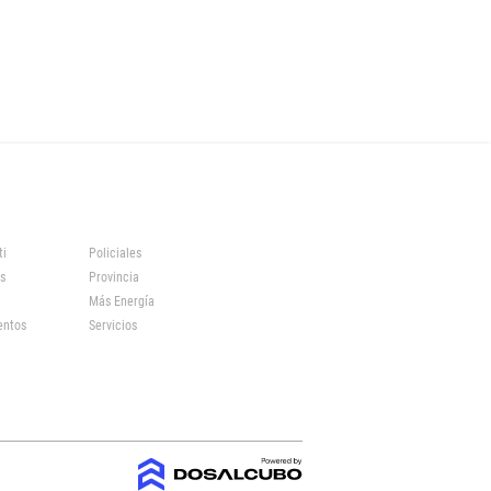
ti
Policiales
s
Provincia
Más Energía
entos
Servicios