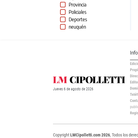
Provincia
Policiales
Deportes
neuquén
Inf
Edici
Propi
Direc
Edito
Domic
Jueves
6 de
agosto
de 2026
Teléf
Cont
publ
Regi
Copyright
LMCipolletti.com 2026
, Todos los dere