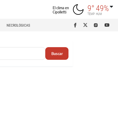
9°
49%
El clima en
Cipolletti
TEMP
HUM
NECROLÓGICAS
Buscar