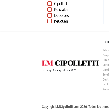
Cipolletti
Policiales
Deportes
neuquén
Inf
Edici
Propi
Direc
Edito
Domic
Domingo
9 de
agosto
de 2026
Teléf
Cont
publ
Regi
Copyright
LMCipolletti.com 2026
, Todos los dere