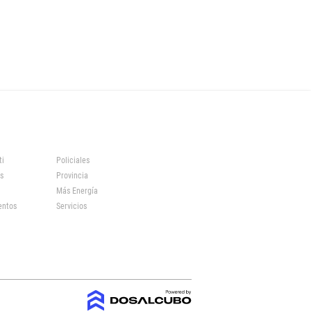
ti
Policiales
s
Provincia
Más Energía
entos
Servicios