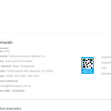
ormación
ón:
6952
etario:
Comunicaciones y Medios S.A
Cipollet
tor:
Juan Carlos Schroeder
Deporte
r General:
Ángel Casagrande
País
ilio:
Fotheringham 445, Neuquén (CP 8300)
Suplem
ono:
(0299) 449 0400 / 449 0410
acto comercial:
icidad@lmneuquen.com.ar
stro DNA: 123442625
chos reservados