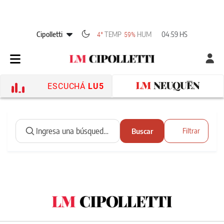
Cipolletti
TEMP
HUM
04:59 HS
4°
59%
ESCUCHÁ
LU5
Buscar
Filtrar