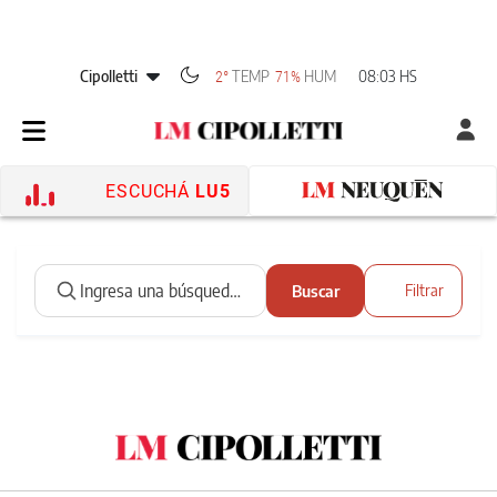
Cipolletti
TEMP
HUM
08:03 HS
2°
71%
ESCUCHÁ
LU5
Buscar
Filtrar