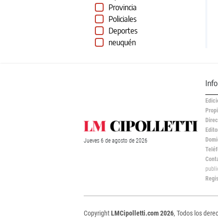
Provincia
Policiales
Deportes
neuquén
Inf
Edici
Propi
Direc
Edito
Domic
Jueves
6 de
agosto
de 2026
Teléf
Cont
publ
Regi
Copyright
LMCipolletti.com 2026
, Todos los dere