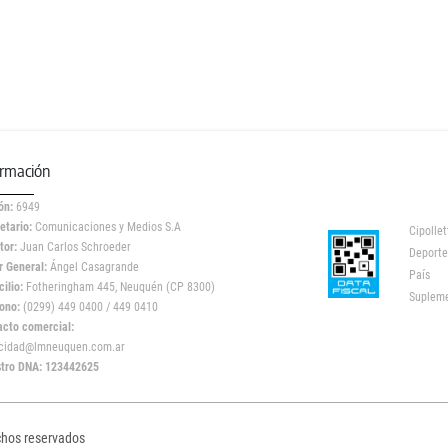
ormación
ón:
6949
etario:
Comunicaciones y Medios S.A
Cipollet
tor:
Juan Carlos Schroeder
Deporte
r General:
Ángel Casagrande
País
ilio:
Fotheringham 445, Neuquén (CP 8300)
Suplem
ono:
(0299) 449 0400 / 449 0410
acto comercial:
icidad@lmneuquen.com.ar
stro DNA: 123442625
chos reservados