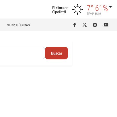
7°
61%
El clima en
Cipolletti
TEMP
HUM
NECROLÓGICAS
Buscar