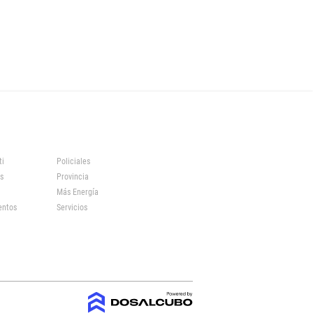
ti
Policiales
s
Provincia
Más Energía
entos
Servicios