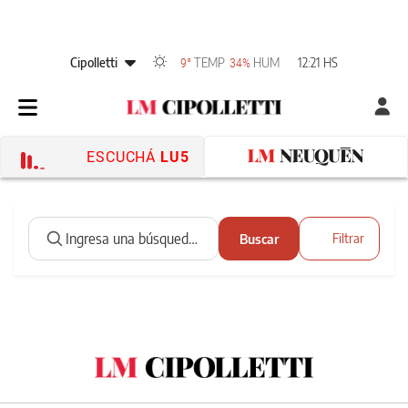
Cipolletti
TEMP
HUM
12:21 HS
9°
34%
ESCUCHÁ
LU5
Buscar
Filtrar