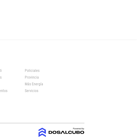
ti
Policiales
s
Provincia
Más Energía
entos
Servicios