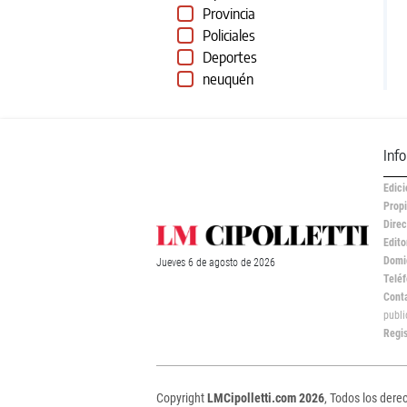
Provincia
Policiales
Deportes
neuquén
Inf
Edici
Propi
Direc
Edito
Domic
Jueves
6 de
agosto
de 2026
Teléf
Cont
publ
Regi
Copyright
LMCipolletti.com 2026
, Todos los dere