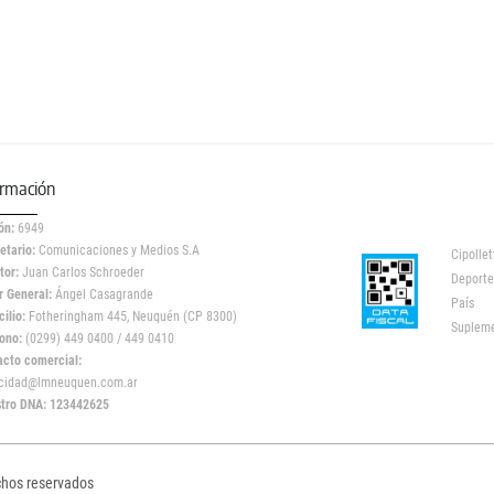
ormación
ón:
6949
etario:
Comunicaciones y Medios S.A
Cipollet
tor:
Juan Carlos Schroeder
Deporte
r General:
Ángel Casagrande
País
ilio:
Fotheringham 445, Neuquén (CP 8300)
Suplem
ono:
(0299) 449 0400 / 449 0410
acto comercial:
icidad@lmneuquen.com.ar
stro DNA: 123442625
chos reservados