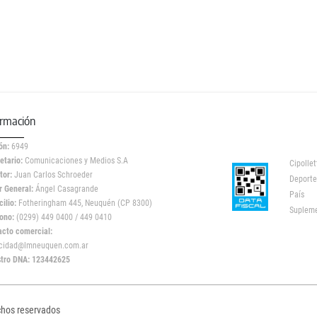
ormación
ón:
6949
etario:
Comunicaciones y Medios S.A
Cipollet
tor:
Juan Carlos Schroeder
Deporte
r General:
Ángel Casagrande
País
ilio:
Fotheringham 445, Neuquén (CP 8300)
Suplem
ono:
(0299) 449 0400 / 449 0410
acto comercial:
icidad@lmneuquen.com.ar
stro DNA: 123442625
chos reservados