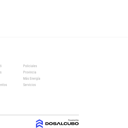
ti
Policiales
s
Provincia
Más Energía
entos
Servicios