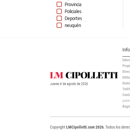
Provincia
Policiales
Deportes
neuquén
Inf
Edici
Propi
Direc
Edito
Domic
Jueves
6 de
agosto
de 2026
Teléf
Cont
publ
Regi
Copyright
LMCipolletti.com 2026
, Todos los dere