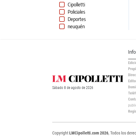
Cipolletti
Policiales
Deportes
neuquén
Inf
Edici
Propi
Direc
Edito
Domic
Sábado
8 de
agosto
de 2026
Teléf
Cont
publ
Regi
Copyright
LMCipolletti.com 2026
, Todos los dere