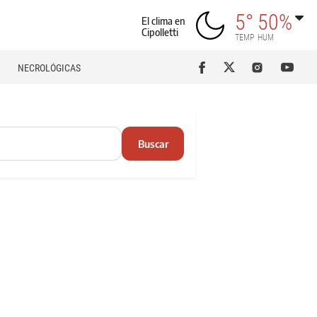
5°
50%
El clima en
Cipolletti
TEMP
HUM
NECROLÓGICAS
Buscar