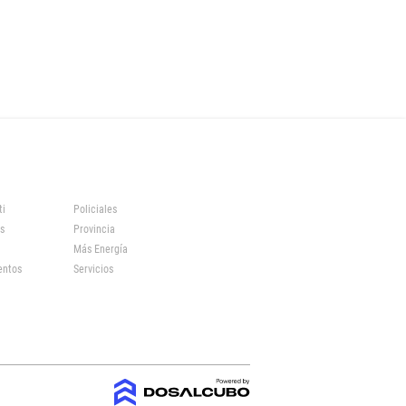
ti
Policiales
s
Provincia
Más Energía
entos
Servicios