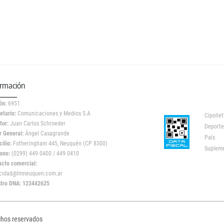
ormación
ón:
6951
etario:
Comunicaciones y Medios S.A
Cipollet
tor:
Juan Carlos Schroeder
Deporte
r General:
Ángel Casagrande
País
ilio:
Fotheringham 445, Neuquén (CP 8300)
Suplem
ono:
(0299) 449 0400 / 449 0410
acto comercial:
icidad@lmneuquen.com.ar
stro DNA: 123442625
chos reservados