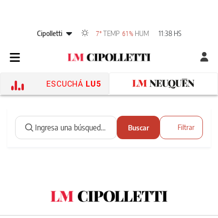
Cipolletti
TEMP
HUM
11:38 HS
7°
61%
ESCUCHÁ
LU5
Buscar
Filtrar