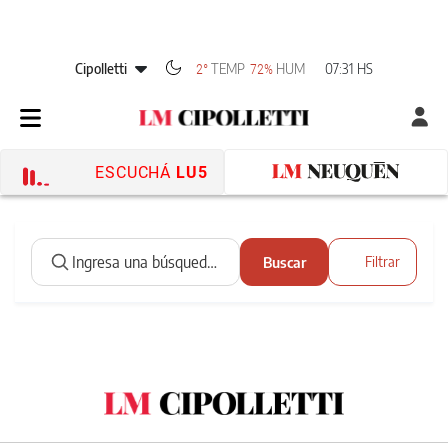
Cipolletti
TEMP
HUM
07:31 HS
2°
72%
ESCUCHÁ
LU5
Buscar
Filtrar