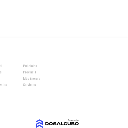
ti
Policiales
s
Provincia
Más Energía
entos
Servicios