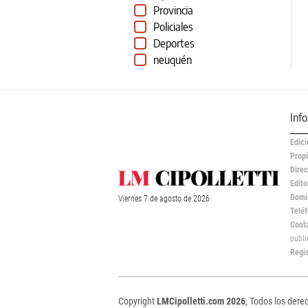
Provincia
Policiales
Deportes
neuquén
Inf
Edici
Propi
Direc
Edito
Domic
Viernes
7 de
agosto
de 2026
Teléf
Cont
publ
Regi
Copyright
LMCipolletti.com 2026
, Todos los dere