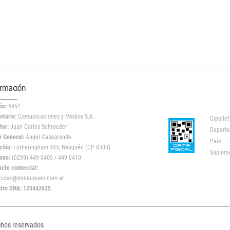
ormación
ón:
6951
etario:
Comunicaciones y Medios S.A
Cipollet
tor:
Juan Carlos Schroeder
Deporte
r General:
Ángel Casagrande
País
ilio:
Fotheringham 445, Neuquén (CP 8300)
Suplem
ono:
(0299) 449 0400 / 449 0410
acto comercial:
icidad@lmneuquen.com.ar
stro DNA: 123442625
chos reservados