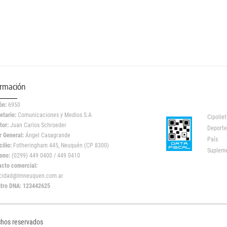
ormación
ón:
6950
etario:
Comunicaciones y Medios S.A
Cipollet
tor:
Juan Carlos Schroeder
Deporte
r General:
Ángel Casagrande
País
ilio:
Fotheringham 445, Neuquén (CP 8300)
Suplem
ono:
(0299) 449 0400 / 449 0410
acto comercial:
icidad@lmneuquen.com.ar
stro DNA: 123442625
chos reservados