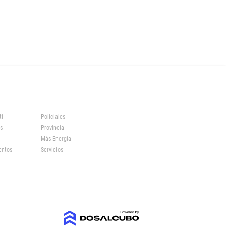
ti
Policiales
s
Provincia
Más Energía
entos
Servicios