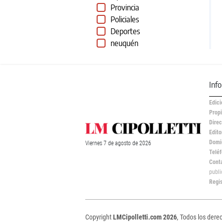
Provincia
Policiales
Deportes
neuquén
Inf
Edici
Propi
Direc
Edito
Domic
Viernes
7 de
agosto
de 2026
Teléf
Cont
publ
Regi
Copyright
LMCipolletti.com 2026
, Todos los dere