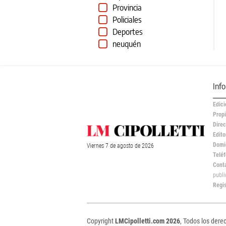
Provincia
Policiales
Deportes
neuquén
Inf
Edici
Propi
Direc
Edito
Domic
Viernes
7 de
agosto
de 2026
Teléf
Cont
publ
Regi
Copyright
LMCipolletti.com 2026
, Todos los dere