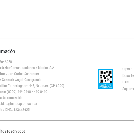
ormación
ón:
6950
etario:
Comunicaciones y Medios S.A
Cipollet
tor:
Juan Carlos Schroeder
Deporte
r General:
Ángel Casagrande
País
ilio:
Fotheringham 445, Neuquén (CP 8300)
Suplem
ono:
(0299) 449 0400 / 449 0410
acto comercial:
icidad@lmneuquen.com.ar
stro DNA: 123442625
chos reservados