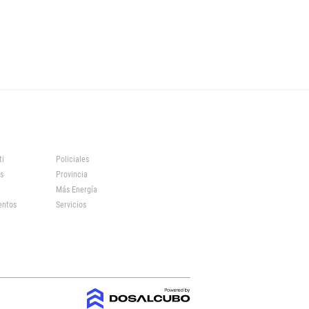
ti
Policiales
s
Provincia
Más Energía
entos
Servicios