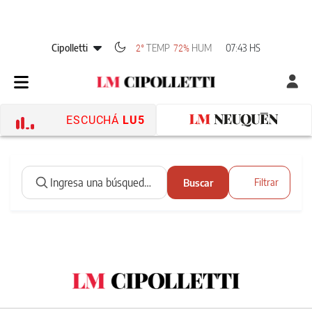
Cipolletti
TEMP
HUM
07:43 HS
2°
72%
ESCUCHÁ
LU5
Buscar
Filtrar