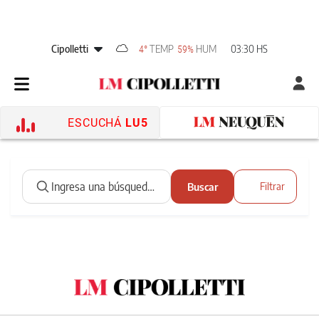
Cipolletti
TEMP
HUM
03:30 HS
4°
59%
ESCUCHÁ
LU5
Buscar
Filtrar