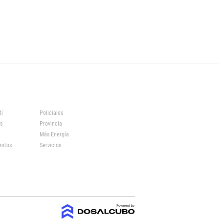
ti
Policiales
s
Provincia
Más Energía
entos
Servicios