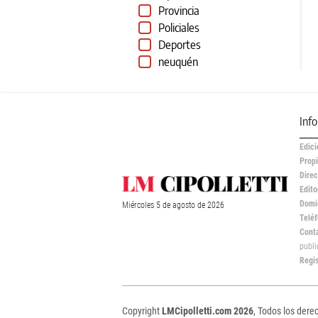
Provincia
Policiales
Deportes
neuquén
Inf
Edici
Propi
Direc
Edito
Domic
Miércoles
5 de
agosto
de 2026
Teléf
Cont
publ
Regi
Copyright
LMCipolletti.com 2026
, Todos los dere