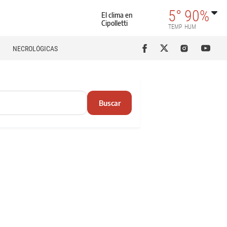
5°
90%
El clima en
Cipolletti
TEMP
HUM
NECROLÓGICAS
Buscar