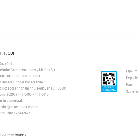
ormación
ón:
6949
etario:
Comunicaciones y Medios S.A
Cipollet
tor:
Juan Carlos Schroeder
Deporte
r General:
Ángel Casagrande
País
ilio:
Fotheringham 445, Neuquén (CP 8300)
Suplem
ono:
(0299) 449 0400 / 449 0410
acto comercial:
icidad@lmneuquen.com.ar
stro DNA: 123442625
chos reservados