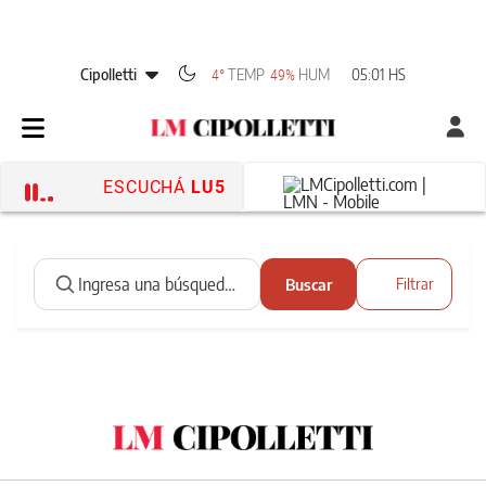
Cipolletti
TEMP
HUM
05:01 HS
4°
49%
ESCUCHÁ
LU5
Buscar
Filtrar