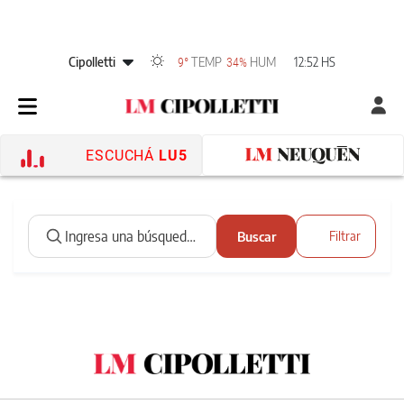
Cipolletti
TEMP
HUM
12:52 HS
9°
34%
ESCUCHÁ
LU5
Buscar
Filtrar