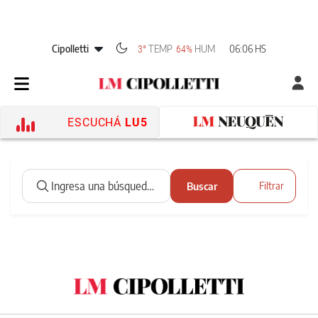
Cipolletti
TEMP
HUM
06:06 HS
3°
64%
ESCUCHÁ
LU5
Buscar
Filtrar