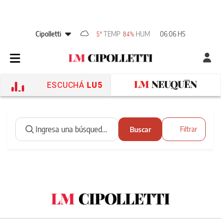
Cipolletti
TEMP
HUM
06:06 HS
5°
84%
ESCUCHÁ
LU5
Buscar
Filtrar