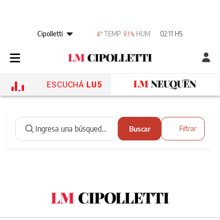
Cipolletti
TEMP
HUM
02:11 HS
4°
91%
ESCUCHÁ
LU5
Buscar
Filtrar