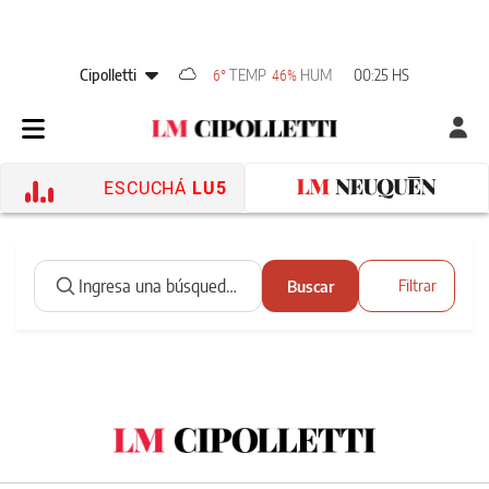
Cipolletti
TEMP
HUM
00:25 HS
6°
46%
ESCUCHÁ
LU5
Buscar
Filtrar