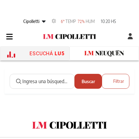
Cipolletti
TEMP
HUM
10:20 HS
6°
72%
ESCUCHÁ
LU5
Buscar
Filtrar