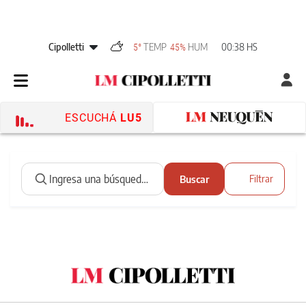
Cipolletti
TEMP
HUM
00:38 HS
5°
45%
ESCUCHÁ
LU5
Buscar
Filtrar