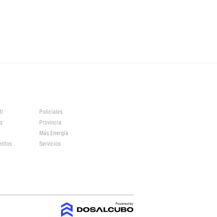
ti
Policiales
s
Provincia
Más Energía
entos
Servicios