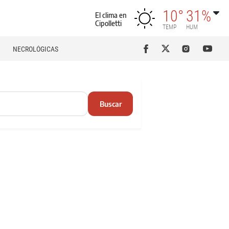
10°
31%
El clima en
Cipolletti
TEMP
HUM
NECROLÓGICAS
Buscar