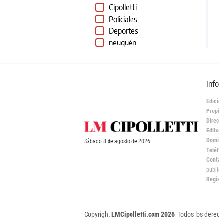
Cipolletti
Policiales
Deportes
neuquén
Inf
Edici
Propi
Direc
Edito
Domic
Sábado
8 de
agosto
de 2026
Teléf
Cont
publ
Regi
Copyright
LMCipolletti.com 2026
, Todos los dere