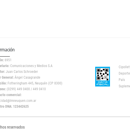
ormación
ón:
6951
etario:
Comunicaciones y Medios S.A
Cipollet
tor:
Juan Carlos Schroeder
Deporte
r General:
Ángel Casagrande
País
ilio:
Fotheringham 445, Neuquén (CP 8300)
Suplem
ono:
(0299) 449 0400 / 449 0410
acto comercial:
icidad@lmneuquen.com.ar
stro DNA: 123442625
chos reservados