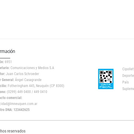
ormación
ón:
6951
etario:
Comunicaciones y Medios S.A
Cipollet
tor:
Juan Carlos Schroeder
Deporte
r General:
Ángel Casagrande
País
ilio:
Fotheringham 445, Neuquén (CP 8300)
Suplem
ono:
(0299) 449 0400 / 449 0410
acto comercial:
icidad@lmneuquen.com.ar
stro DNA: 123442625
chos reservados