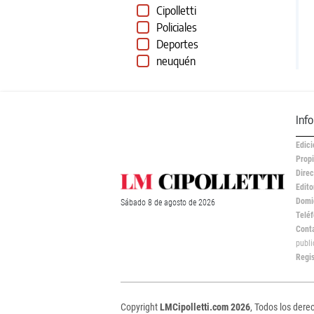
Cipolletti
Policiales
Deportes
neuquén
Inf
Edici
Propi
Direc
Edito
Domic
Sábado
8 de
agosto
de 2026
Teléf
Cont
publ
Regi
Copyright
LMCipolletti.com 2026
, Todos los dere