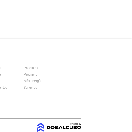
ti
Policiales
s
Provincia
Más Energía
entos
Servicios