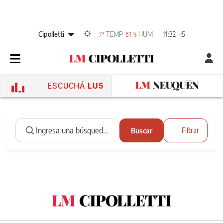
Cipolletti
TEMP
HUM
11:32 HS
7°
61%
ESCUCHÁ
LU5
Buscar
Filtrar