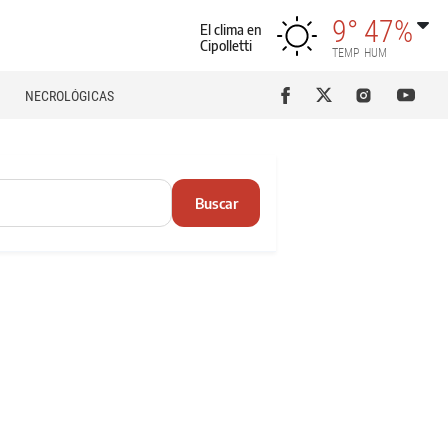
9°
47%
El clima en
Cipolletti
TEMP
HUM
NECROLÓGICAS
Buscar