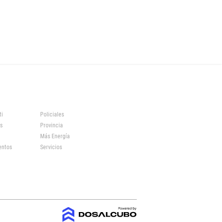
ti
Policiales
s
Provincia
Más Energía
entos
Servicios