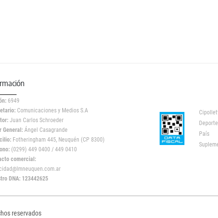
ormación
ón:
6949
etario:
Comunicaciones y Medios S.A
Cipollet
tor:
Juan Carlos Schroeder
Deporte
r General:
Ángel Casagrande
País
ilio:
Fotheringham 445, Neuquén (CP 8300)
Suplem
ono:
(0299) 449 0400 / 449 0410
acto comercial:
icidad@lmneuquen.com.ar
stro DNA: 123442625
chos reservados