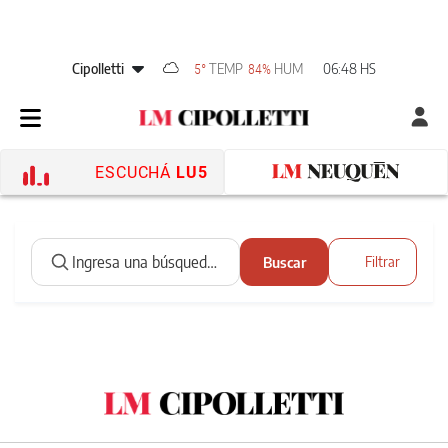
Cipolletti
TEMP
HUM
06:48 HS
5°
84%
ESCUCHÁ
LU5
Buscar
Filtrar