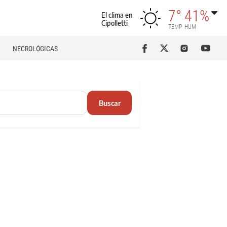
7°
41%
El clima en
Cipolletti
TEMP
HUM
NECROLÓGICAS
Buscar