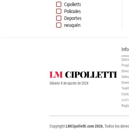
Cipolletti
Policiales
Deportes
neuquén
Inf
Edici
Propi
Direc
Edito
Domic
Sábado
8 de
agosto
de 2026
Teléf
Cont
publ
Regi
Copyright
LMCipolletti.com 2026
, Todos los dere