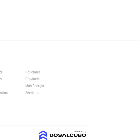
ti
Policiales
s
Provincia
Más Energía
entos
Servicios