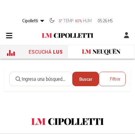
Cipolletti
TEMP
HUM
05:26 HS
5°
60%
ESCUCHÁ
LU5
Buscar
Filtrar