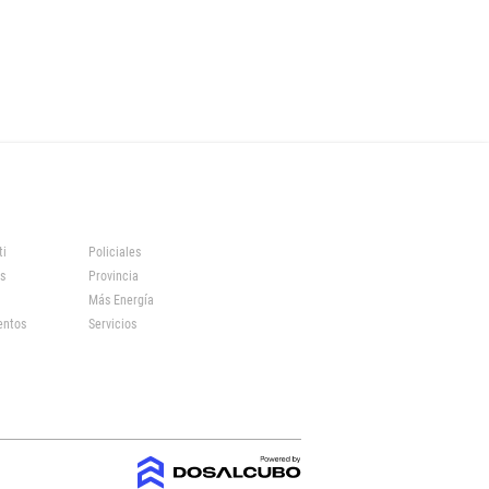
ti
Policiales
s
Provincia
Más Energía
entos
Servicios