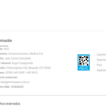
ormación
ón:
6951
etario:
Comunicaciones y Medios S.A
Cipollet
tor:
Juan Carlos Schroeder
Deporte
r General:
Ángel Casagrande
País
ilio:
Fotheringham 445, Neuquén (CP 8300)
Suplem
ono:
(0299) 449 0400 / 449 0410
acto comercial:
icidad@lmneuquen.com.ar
stro DNA: 123442625
chos reservados