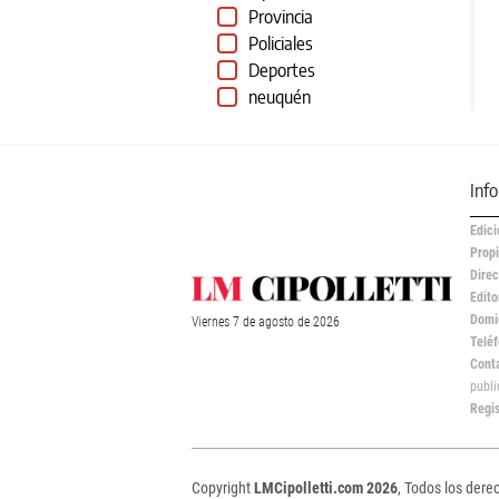
Provincia
Policiales
Deportes
neuquén
Inf
Edici
Propi
Direc
Edito
Domic
Viernes
7 de
agosto
de 2026
Teléf
Cont
publ
Regi
Copyright
LMCipolletti.com 2026
, Todos los dere