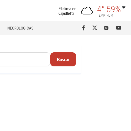
4°
59%
El clima en
Cipolletti
TEMP
HUM
NECROLÓGICAS
Buscar