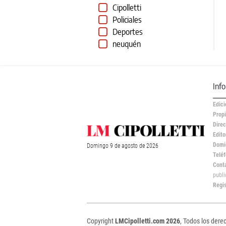
Cipolletti
Policiales
Deportes
neuquén
Inf
Edici
Propi
Direc
Edito
Domic
Domingo
9 de
agosto
de 2026
Teléf
Cont
publ
Regi
Copyright
LMCipolletti.com 2026
, Todos los dere