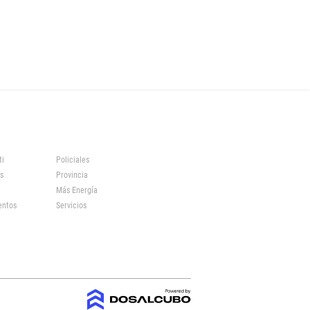
ti
Policiales
s
Provincia
Más Energía
entos
Servicios