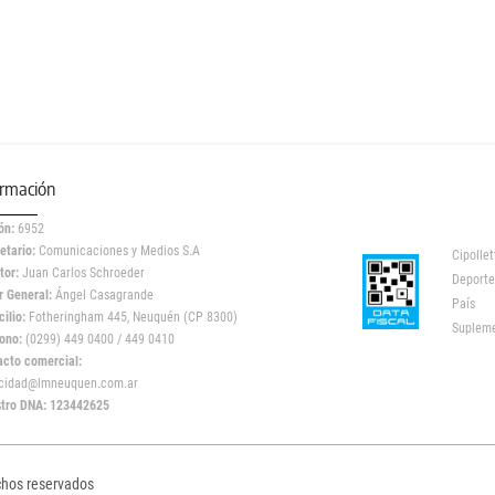
ormación
ón:
6952
etario:
Comunicaciones y Medios S.A
Cipollet
tor:
Juan Carlos Schroeder
Deporte
r General:
Ángel Casagrande
País
ilio:
Fotheringham 445, Neuquén (CP 8300)
Suplem
ono:
(0299) 449 0400 / 449 0410
acto comercial:
icidad@lmneuquen.com.ar
stro DNA: 123442625
chos reservados