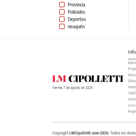
Provincia
Policiales
Deportes
neuquén
Inf
Edici
Propi
Direc
Edito
Domic
Viernes
7 de
agosto
de 2026
Teléf
Cont
publ
Regi
Copyright
LMCipolletti.com 2026
, Todos los dere