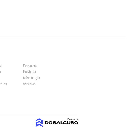
ti
Policiales
s
Provincia
Más Energía
entos
Servicios