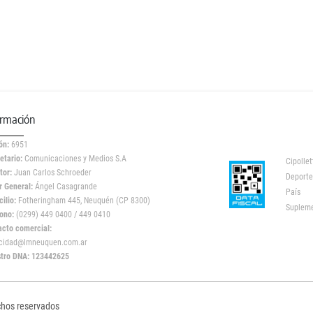
ormación
ón:
6951
etario:
Comunicaciones y Medios S.A
Cipollet
tor:
Juan Carlos Schroeder
Deporte
r General:
Ángel Casagrande
País
ilio:
Fotheringham 445, Neuquén (CP 8300)
Suplem
ono:
(0299) 449 0400 / 449 0410
acto comercial:
icidad@lmneuquen.com.ar
stro DNA: 123442625
chos reservados