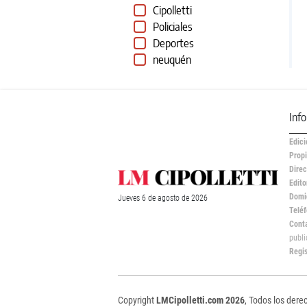
Cipolletti
Policiales
Deportes
neuquén
Inf
Edici
Propi
Direc
Edito
Domic
Jueves
6 de
agosto
de 2026
Teléf
Cont
publ
Regi
Copyright
LMCipolletti.com 2026
, Todos los dere