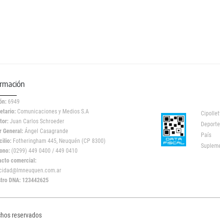
ormación
ón:
6949
etario:
Comunicaciones y Medios S.A
Cipollet
tor:
Juan Carlos Schroeder
Deporte
r General:
Ángel Casagrande
País
ilio:
Fotheringham 445, Neuquén (CP 8300)
Suplem
ono:
(0299) 449 0400 / 449 0410
acto comercial:
icidad@lmneuquen.com.ar
stro DNA: 123442625
chos reservados