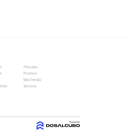
ti
Policiales
s
Provincia
Más Energía
entos
Servicios