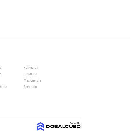
ti
Policiales
s
Provincia
Más Energía
entos
Servicios