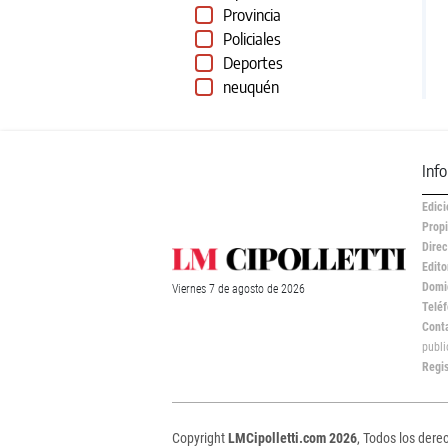
Provincia
Policiales
Deportes
neuquén
Inf
Edici
Propi
Direc
Edito
Domic
Viernes
7 de
agosto
de 2026
Teléf
Cont
publ
Regi
Copyright
LMCipolletti.com 2026
, Todos los dere