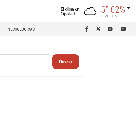
5°
62%
El clima en
Cipolletti
TEMP
HUM
NECROLÓGICAS
Buscar