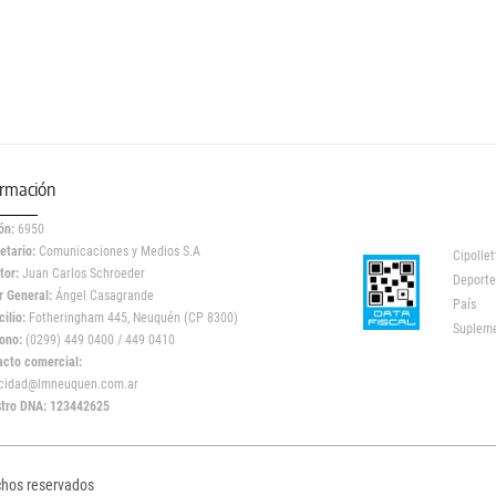
ormación
ón:
6950
etario:
Comunicaciones y Medios S.A
Cipollet
tor:
Juan Carlos Schroeder
Deporte
r General:
Ángel Casagrande
País
ilio:
Fotheringham 445, Neuquén (CP 8300)
Suplem
ono:
(0299) 449 0400 / 449 0410
acto comercial:
icidad@lmneuquen.com.ar
stro DNA: 123442625
chos reservados