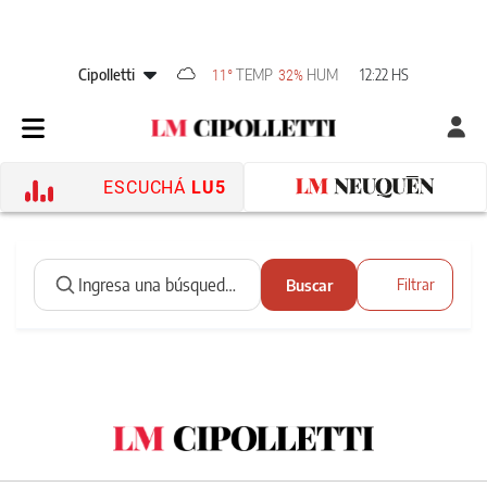
Cipolletti
TEMP
HUM
12:22 HS
11°
32%
ESCUCHÁ
LU5
Buscar
Filtrar