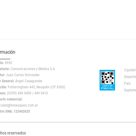
ormación
ón:
6950
etario:
Comunicaciones y Medios S.A
Cipollet
tor:
Juan Carlos Schroeder
Deporte
r General:
Ángel Casagrande
País
ilio:
Fotheringham 445, Neuquén (CP 8300)
Suplem
ono:
(0299) 449 0400 / 449 0410
acto comercial:
icidad@lmneuquen.com.ar
stro DNA: 123442625
chos reservados