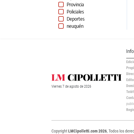
Provincia
Policiales
Deportes
neuquén
Inf
Edici
Propi
Direc
Edito
Domic
Viernes
7 de
agosto
de 2026
Teléf
Cont
publ
Regi
Copyright
LMCipolletti.com 2026
, Todos los dere