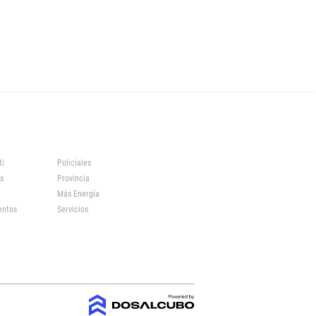
ti
Policiales
s
Provincia
Más Energía
entos
Servicios