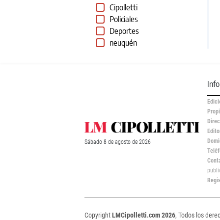
Cipolletti
Policiales
Deportes
neuquén
Inf
Edici
Propi
Direc
Edito
Domic
Sábado
8 de
agosto
de 2026
Teléf
Cont
publ
Regi
Copyright
LMCipolletti.com 2026
, Todos los dere