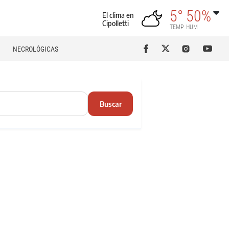
5°
50%
El clima en
Cipolletti
TEMP
HUM
NECROLÓGICAS
Buscar