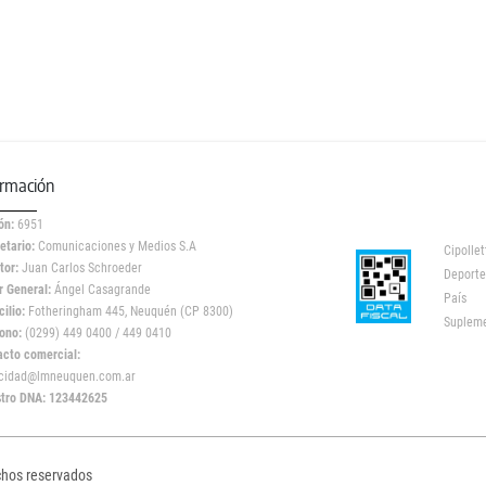
ormación
ón:
6951
etario:
Comunicaciones y Medios S.A
Cipollet
tor:
Juan Carlos Schroeder
Deporte
r General:
Ángel Casagrande
País
ilio:
Fotheringham 445, Neuquén (CP 8300)
Suplem
ono:
(0299) 449 0400 / 449 0410
acto comercial:
icidad@lmneuquen.com.ar
stro DNA: 123442625
chos reservados