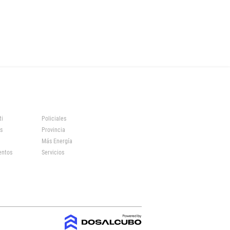
ti
Policiales
s
Provincia
Más Energía
entos
Servicios