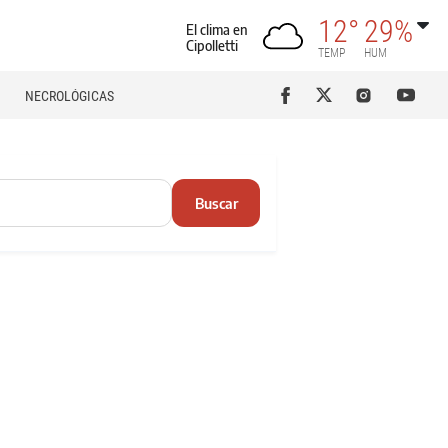
12°
29%
El clima en
Cipolletti
TEMP
HUM
NECROLÓGICAS
Buscar