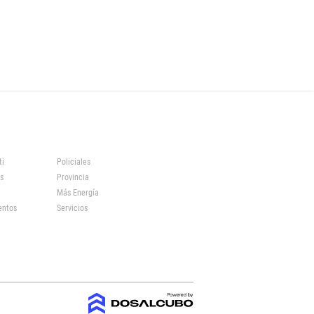
ti
Policiales
s
Provincia
Más Energía
entos
Servicios