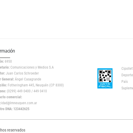
ormación
ón:
6950
etario:
Comunicaciones y Medios S.A
Cipollet
tor:
Juan Carlos Schroeder
Deporte
r General:
Ángel Casagrande
País
ilio:
Fotheringham 445, Neuquén (CP 8300)
Suplem
ono:
(0299) 449 0400 / 449 0410
acto comercial:
icidad@lmneuquen.com.ar
stro DNA: 123442625
chos reservados