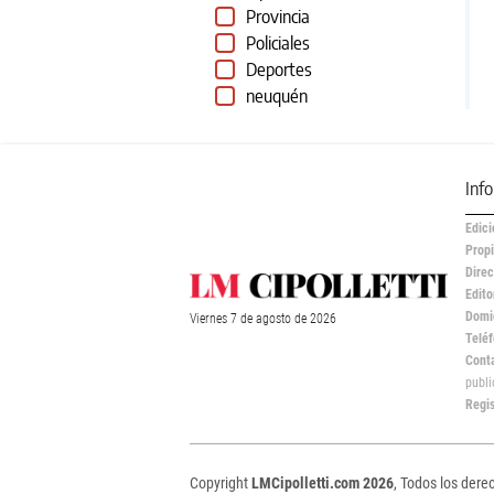
Provincia
Policiales
Deportes
neuquén
Inf
Edici
Propi
Direc
Edito
Domic
Viernes
7 de
agosto
de 2026
Teléf
Cont
publ
Regi
Copyright
LMCipolletti.com 2026
, Todos los dere