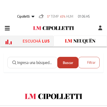
Cipolletti
TEMP
HUM
01:06 HS
5°
45%
ESCUCHÁ
LU5
Buscar
Filtrar