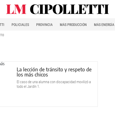
TTI
POLICIALES
PROVINCIA
MÁS PRODUCCIÓN
MÁS ENERGÍA
ITO
La lección de tránsito y respeto de
los más chicos
El caso de una alumna con discapacidad movilizó a
todo el Jardín 1.