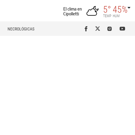
5°
45%
El clima en
Cipolletti
TEMP
HUM
NECROLÓGICAS