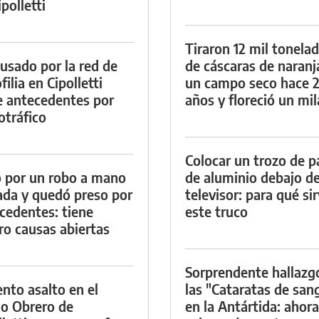
polletti
Tiraron 12 mil tonela
cusado por la red de
de cáscaras de naranj
ilia en Cipolletti
un campo seco hace 
e antecedentes por
años y floreció un mi
otráfico
Colocar un trozo de p
 por un robo a mano
de aluminio debajo de
da y quedó preso por
televisor: para qué si
cedentes: tiene
este truco
ro causas abiertas
Sorprendente hallazg
ento asalto en el
las "Cataratas de san
io Obrero de
en la Antártida: ahora