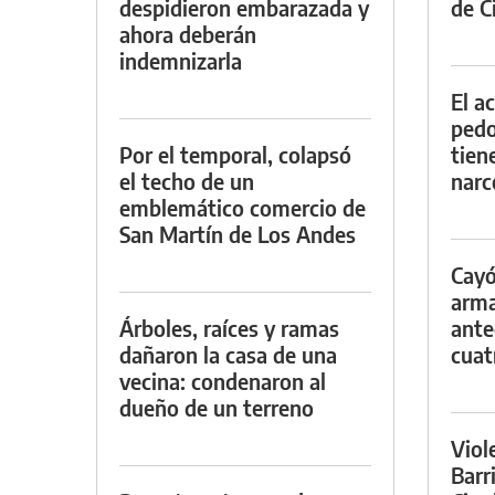
despidieron embarazada y
de Ci
ahora deberán
indemnizarla
El a
pedof
Por el temporal, colapsó
tien
el techo de un
narc
emblemático comercio de
San Martín de Los Andes
Cayó
arma
Árboles, raíces y ramas
ante
dañaron la casa de una
cuat
vecina: condenaron al
dueño de un terreno
Viol
Barr