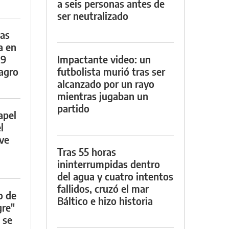
a seis personas antes de
ser neutralizado
das
a en
29
Impactante video: un
lagro
futbolista murió tras ser
alcanzado por un rayo
mientras jugaban un
partido
apel
l
rve
Tras 55 horas
ininterrumpidas dentro
del agua y cuatro intentos
fallidos, cruzó el mar
o de
Báltico e hizo historia
gre"
 se