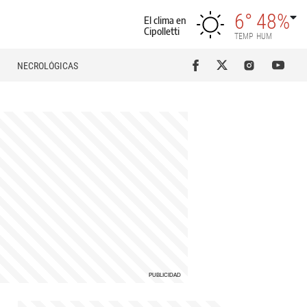
6°
48%
El clima en
Cipolletti
TEMP
HUM
NECROLÓGICAS