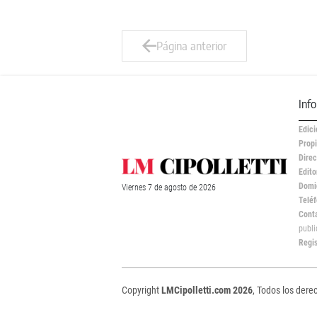
Página anterior
Inf
Edici
Propi
Direc
Edito
Domic
Viernes
7 de
agosto
de 2026
Teléf
Cont
publ
Regi
Copyright
LMCipolletti.com 2026
, Todos los dere