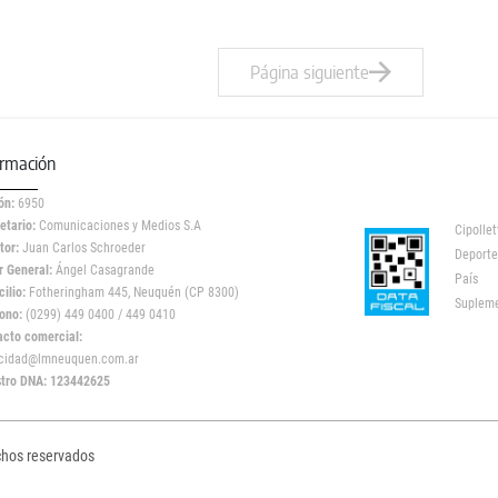
Página siguiente
ormación
ón:
6950
etario:
Comunicaciones y Medios S.A
Cipollet
tor:
Juan Carlos Schroeder
Deporte
r General:
Ángel Casagrande
País
ilio:
Fotheringham 445, Neuquén (CP 8300)
Suplem
ono:
(0299) 449 0400 / 449 0410
acto comercial:
icidad@lmneuquen.com.ar
stro DNA: 123442625
chos reservados