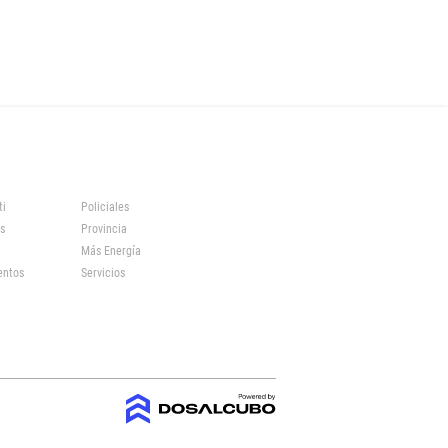
ti
Policiales
s
Provincia
Más Energía
entos
Servicios