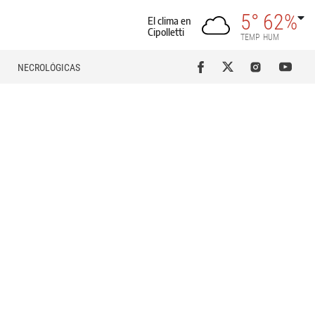
5°
62%
El clima en
Cipolletti
TEMP
HUM
NECROLÓGICAS